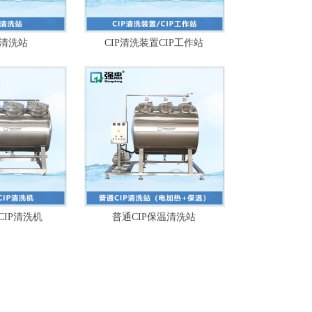
P清洗站
CIP清洗装置CIP工作站
CIP清洗机
普通CIP保温清洗站