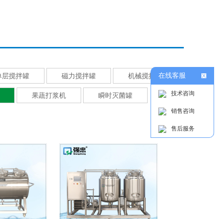
单层搅拌罐
磁力搅拌罐
机械搅拌罐
在线客服
技术咨询
果蔬打浆机
瞬时灭菌罐
销售咨询
售后服务