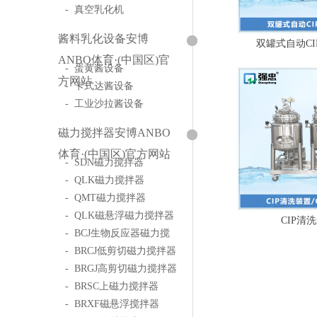
- 真空乳化机
酱料乳化设备安博
双罐式自动C
ANBO体育·(中国区)官
- 蛋黄酱设备
方网站
- 卡式达酱设备
- 工业沙拉酱设备
磁力搅拌器安博ANBO
体育·(中国区)官方网站
- SDN磁力搅拌器
- QLK磁力搅拌器
- QMT磁力搅拌器
- QLK磁悬浮磁力搅拌器
CIP清
- BCJ生物反应器磁力搅
- BRCJ低剪切磁力搅拌器
- BRGJ高剪切磁力搅拌器
- BRSC上磁力搅拌器
- BRXF磁悬浮搅拌器