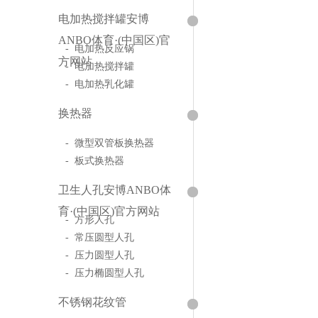
电加热搅拌罐安博
ANBO体育·(中国区)官
- 电加热反应锅
方网站
- 电加热搅拌罐
- 电加热乳化罐
换热器
- 微型双管板换热器
- 板式换热器
卫生人孔安博ANBO体
育·(中国区)官方网站
- 方形人孔
- 常压圆型人孔
- 压力圆型人孔
- 压力椭圆型人孔
不锈钢花纹管