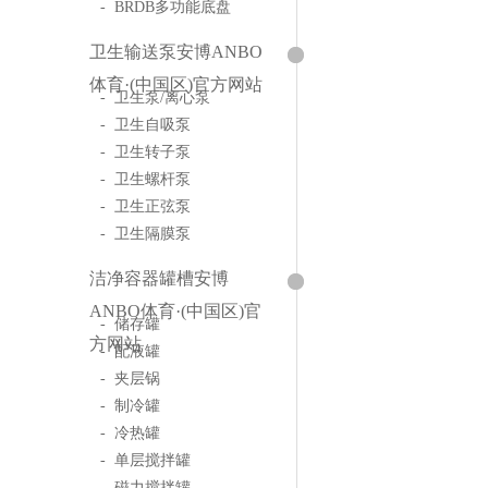
- BRDB多功能底盘
卫生输送泵安博ANBO
体育·(中国区)官方网站
- 卫生泵/离心泵
- 卫生自吸泵
- 卫生转子泵
- 卫生螺杆泵
- 卫生正弦泵
- 卫生隔膜泵
洁净容器罐槽安博
ANBO体育·(中国区)官
- 储存罐
方网站
- 配液罐
- 夹层锅
- 制冷罐
- 冷热罐
- 单层搅拌罐
- 磁力搅拌罐