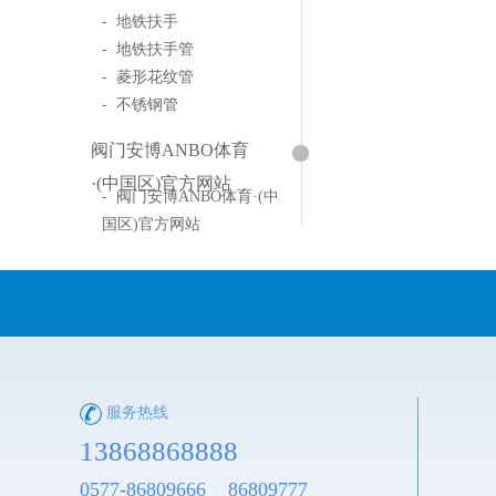
- 地铁扶手
- 地铁扶手管
- 菱形花纹管
- 不锈钢管
阀门安博ANBO体育
·(中国区)官方网站
- 阀门安博ANBO体育·(中
国区)官方网站
服务热线
13868868888
0577-86809666 86809777