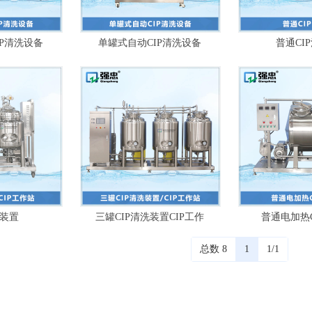
IP清洗设备
单罐式自动CIP清洗设备
普通CI
洗装置
三罐CIP清洗装置CIP工作
普通电加热
总数 8
1
1/1